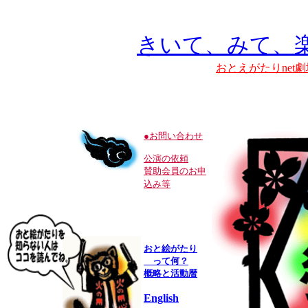
きいて、みて、
おとえがたりnet
●お問い合わせ
公演の依頼
賛助会員のお申
込み等
おと絵がたり
って何？
概略と活動暦
English