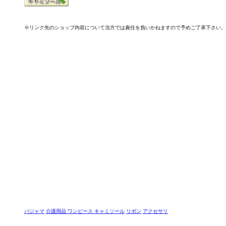
※リンク先のショップ内容について当方では責任を負いかねますので予めご了承下さい。
パジャマ
介護用品
ワンピース
キャミソール
リボン
アクセサリ