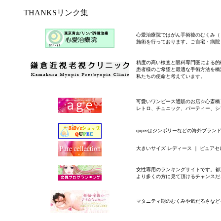
THANKSリンク集
心愛治療院ではがん手術後のむくみ（
施術を行っております。ご自宅・病院
精度の高い検査と眼科専門医による的
患者様のご希望と最適な手術方法を橋
私たちの使命と考えています。
可愛いワンピース通販のお店☆心斎橋
レトロ、チュニック、パーティー、シ
qupeeはジンボリーなどの海外ブラ
大きいサイズ レディース ｜ ピュア
女性専用のランキングサイトです。都
より多くの方に見て頂けるチャンスだ
マタニティ期のむくみや気だるさなど