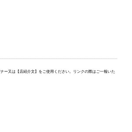
-------------------------------------------------------------------------------------------------------------------------------------
バナー又は【店紹介文】をご使用ください。リンクの際はご一報いた