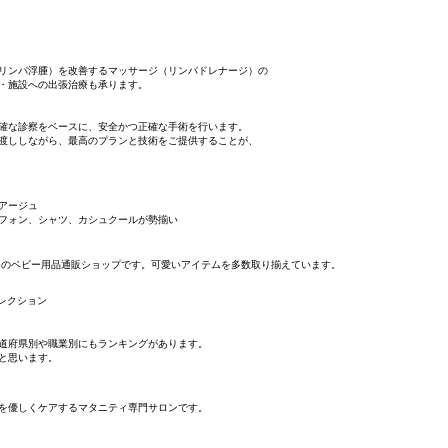
リンパ浮腫）を改善するマッサージ（リンパドレナージ）の
・施設への出張治療も承ります。
確な診察をベースに、安全かつ正確な手術を行います。
渡ししながら、最高のプランと技術をご提供することが、
アージュ
フォン、シャツ、カシュクールが勢揃い
ンドのベビー用品通販ショップです。可愛いアイテムを多数取り揃えています。
セレクション
道府県別や職業別にもランキングがあります。
と思います。
を優しくケアするマタニティ専門サロンです。